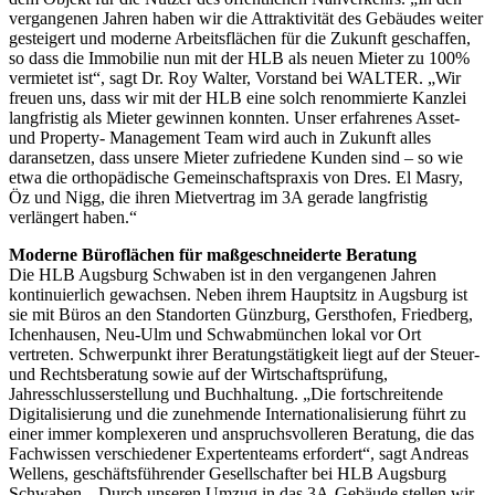
vergangenen Jahren haben wir die Attraktivität des Gebäudes weiter
gesteigert und moderne Arbeitsflächen für die Zukunft geschaffen,
so dass die Immobilie nun mit der HLB als neuen Mieter zu 100%
vermietet ist“, sagt Dr. Roy Walter, Vorstand bei WALTER. „Wir
freuen uns, dass wir mit der HLB eine solch renommierte Kanzlei
langfristig als Mieter gewinnen konnten. Unser erfahrenes Asset-
und Property- Management Team wird auch in Zukunft alles
daransetzen, dass unsere Mieter zufriedene Kunden sind – so wie
etwa die orthopädische Gemeinschaftspraxis von Dres. El Masry,
Öz und Nigg, die ihren Mietvertrag im 3A gerade langfristig
verlängert haben.“
Moderne Büroflächen für maßgeschneiderte Beratung
Die HLB Augsburg Schwaben ist in den vergangenen Jahren
kontinuierlich gewachsen. Neben ihrem Hauptsitz in Augsburg ist
sie mit Büros an den Standorten Günzburg, Gersthofen, Friedberg,
Ichenhausen, Neu-Ulm und Schwabmünchen lokal vor Ort
vertreten. Schwerpunkt ihrer Beratungstätigkeit liegt auf der Steuer-
und Rechtsberatung sowie auf der Wirtschaftsprüfung,
Jahresschlusserstellung und Buchhaltung. „Die fortschreitende
Digitalisierung und die zunehmende Internationalisierung führt zu
einer immer komplexeren und anspruchsvolleren Beratung, die das
Fachwissen verschiedener Expertenteams erfordert“, sagt Andreas
Wellens, geschäftsführender Gesellschafter bei HLB Augsburg
Schwaben. „Durch unseren Umzug in das 3A-Gebäude stellen wir