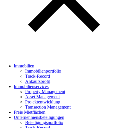
Immobilien
Immobilienportfolio
Track-Record
Ankaufsprofil
Immobilien­services
Property Management
Asset Management
Projektentwicklung
Transaction Management
Freie Mietflächen
Unternehmens­beteiligungen
Beteiligungsportfolio
Track-Record