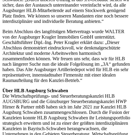
sicher, dass der Austausch untereinander vereinfacht wird, da alle
Augsburger HLB-Mitarbeitende auf einem Stockwerk genügend
Platz finden. Wir können so unseren Mandanten eine noch bessere
interdisziplinäre und individuelle Beratung anbieten.“
Beim Abschluss des langfristigen Mietvertrags wurde WALTER
von der Augsburger Kragler Immobilien GmbH unterstützt.
Geschäftsführer Dipl.-Ing. Peter Kragler erklärt dazu: „Dieser
Abschluss demonstriert eindrucksvoll, wie denkmalgeschützte
Architektur und moderne Arbeitswelten harmonisch
zusammenfinden können. Wir freuen uns sehr, dass wir für HLB
nach längerer Suche nun die ideale Folgelösung im „3A“ gefunden
haben. Das Alte Augsburger Artilleriedepot wird für HLB ein sehr
repräsentativer, innenstadtnaher Firmensitz mit einer idealen
Raumaufteilung für den Kanzlei-Betrieb.“
Über HLB Augsburg Schwaben
Die Wirtschaftsprüfungs- und Steuerberatungskanzlei HLB
AUGSBURG und die Günzburger Steuerberatungskanzlei HWP
Hirner & Partner mbB haben sich im Jahr 2021 zur Kanzlei HLB
Augsburg Schwaben zusammengeschlossen. Durch die Fusion der
Kanzleien konnte HLB Augsburg Schwaben ihr Leistungsportfolio
strategisch erweitern und ist zu einer der größten interdisziplinären
Kanzleien in Bayrisch-Schwaben herangewachsen, die
Unternehmen in den Gebieten Steuerberatung, Wirtschaftsprüfung,