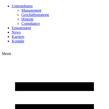
Zum
Unternehmen
Inhalt
Management
springen
Geschäftsstrategie
Historie
Compliance
Engagement
News
Karriere
Kontakt
Menü