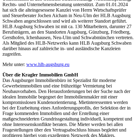
Rechts- und Unternehmensberatung unterstützt. Zum 01.01.2024
hat sich die alteingesessene Kanzlei von Herrn Wirtschaftsprüfer
und Steuerberater Jochen Aicham in Neu-Ulm der HLB Augsburg
Schwaben angeschlossen und wird als weiterer Standort geführt.
HLB Augsburg Schwaben ist mit ca. 130 Mitarbeitern, darunter 27
Berufsträgern, an den Standorten Augsburg, Günzburg, Friedberg,
Gersthofen, Ichenhausen, Neu-Ulm und Schwabmünchen vertreten.
Als Mitglied des HLB-Netzwerks kann HLB Augsburg Schwaben
darüber hinaus auf zahlreiche in- und ausländische Kanzleien
zugreifen.
Mehr unter:
www.hlb-augsburg.eu
Über die Kragler Immobilien GmbH
Das Augsburger Immobilienbüro ist Spezialist für moderne
Gewerbeimmobilien und eine frühzeitige Vermietung bei
Neubauvorhaben. Den Herausforderungen bei der Suche nach der
idealen Immobilie begegnet der Immobilienmakler mit einer
kompromisslosen Kundenorientierung. Mietinteressenten werden
bei der Erarbeitung eines Anforderungsprofils, der Selektion der in
Frage kommenden Immobilien und der Erstellung einer
maßgeschneiderten Grundrissgestaltung individuell, kompetent und
ohne Interessenskonflikte beraten. Die Mieter werden bei allen
Fragestellungen über den Vertragsabschluss hinaus begleitet und
profitieren hierbei vom exzellenten Netzwerk des Maklers.