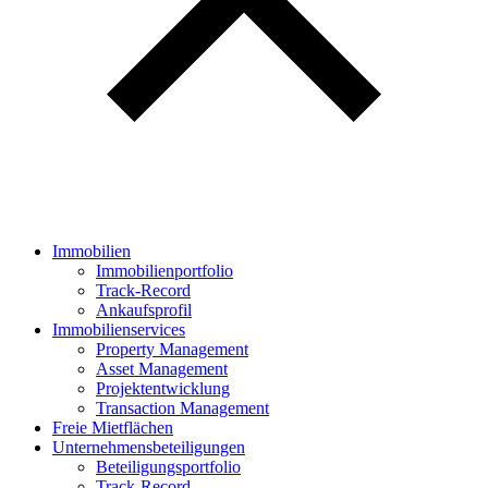
Immobilien
Immobilienportfolio
Track-Record
Ankaufsprofil
Immobilien­services
Property Management
Asset Management
Projektentwicklung
Transaction Management
Freie Mietflächen
Unternehmens­beteiligungen
Beteiligungsportfolio
Track-Record