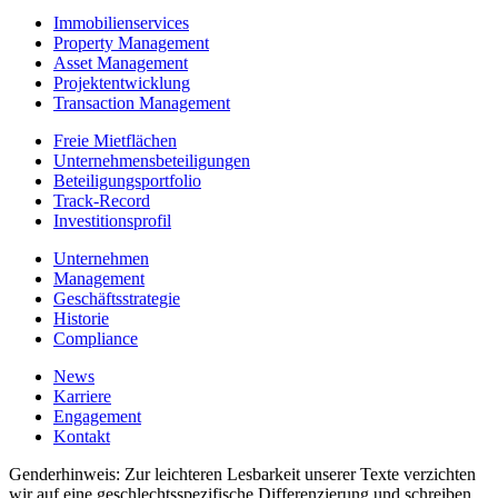
Immobilien­services
Property Management
Asset Management
Projektentwicklung
Transaction Management
Freie Mietflächen
Unternehmens­beteiligungen
Beteiligungs­portfolio
Track-Record
Investitionsprofil
Unternehmen
Management
Geschäfts­strategie
Historie
Compliance
News
Karriere
Engagement
Kontakt
Genderhinweis: Zur leichteren Lesbarkeit unserer Texte verzichten
wir auf eine geschlechtsspezifische Differenzierung und schreiben