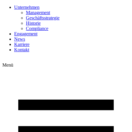
Zum
Unternehmen
Inhalt
Management
springen
Geschäftsstrategie
Historie
Compliance
Engagement
News
Karriere
Kontakt
Menü